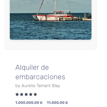
Alquiler de
embarcaciones
by
Aurelio Tamarit Blay
Rated
1.000.000,00
€
11.000,00
€
5.00
out
of 5