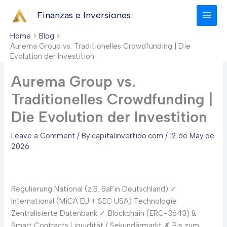
Skip
Finanzas e Inversiones
to
content
Home
Blog
Aurema Group vs. Traditionelles Crowdfunding | Die
Evolution der Investition
Aurema Group vs.
Traditionelles Crowdfunding |
Die Evolution der Investition
Leave a Comment
/ By
capitalinvertido.com
/
12 de May de
2026
Regulierung National (z.B. BaFin Deutschland)
✓
International (MiCA EU + SEC USA) Technologie
Zentralisierte Datenbank
✓
Blockchain (ERC-3643) &
Smart Contracts Liquidität / Sekundärmarkt
✗
Bis zum