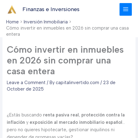
Skip
Finanzas e Inversiones
to
content
Home
Inversión Inmobiliaria
Cómo invertir en inmuebles en 2026 sin comprar una casa
entera
Cómo invertir en inmuebles
en 2026 sin comprar una
casa entera
Leave a Comment
/ By
capitalinvertido.com
/
23 de
October de 2025
¿Estás buscando
renta pasiva real
,
protección contra la
inflación
y
exposición al mercado inmobiliario español
…
pero no quieres hipotecarte, gestionar inquilinos ni
depender de promesas vacías?