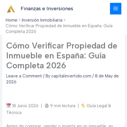
Skip
Finanzas e Inversiones
to
content
Home
Inversión Inmobiliaria
Cómo Verificar Propiedad de Inmueble en España: Guía
Completa 2026
Cómo Verificar Propiedad de
Inmueble en España: Guía
Completa 2026
Leave a Comment
/ By
capitalinvertido.com
/
8 de May de
2026
18 Junio 2026
|
9 min lectura
|
Guía Legal &
Técnica
Antes de comprar, vender o invertir en un inmueble, es