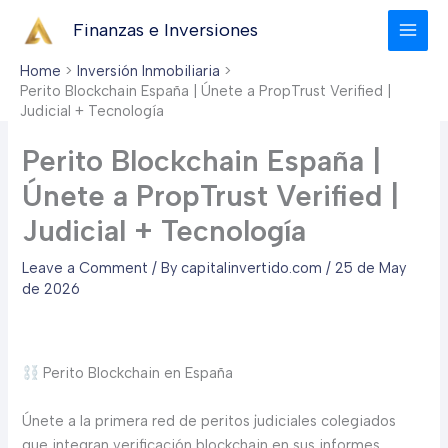
Skip
Finanzas e Inversiones
to
content
Home
Inversión Inmobiliaria
Perito Blockchain España | Únete a PropTrust Verified |
Judicial + Tecnología
Perito Blockchain España |
Únete a PropTrust Verified |
Judicial + Tecnología
Leave a Comment
/ By
capitalinvertido.com
/
25 de May
de 2026
Perito Blockchain en España
Únete a la primera red de peritos judiciales colegiados
que integran verificación blockchain en sus informes.