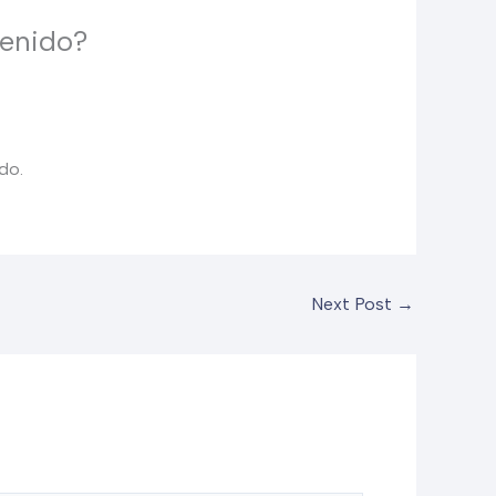
tenido?
do.
Next Post
→