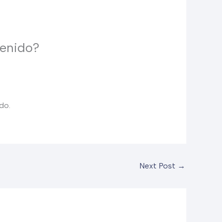
tenido?
do.
Next Post
→