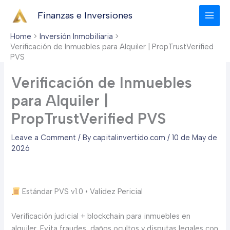
Skip
Finanzas e Inversiones
to
content
Home
Inversión Inmobiliaria
Verificación de Inmuebles para Alquiler | PropTrustVerified
PVS
Verificación de Inmuebles
para Alquiler |
PropTrustVerified PVS
Leave a Comment
/ By
capitalinvertido.com
/
10 de May de
2026
Estándar PVS v1.0 • Validez Pericial
Verificación judicial + blockchain para inmuebles en
alquiler. Evita fraudes, daños ocultos y disputas legales con