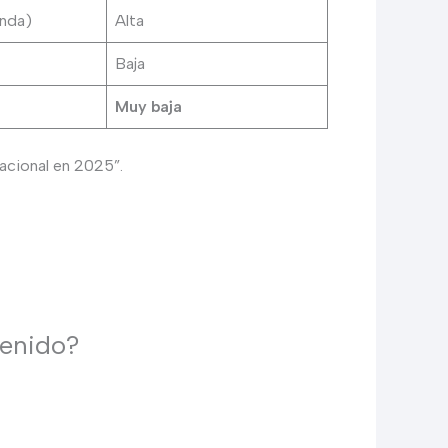
enda)
Alta
Baja
Muy baja
 racional en 2025”.
tenido?